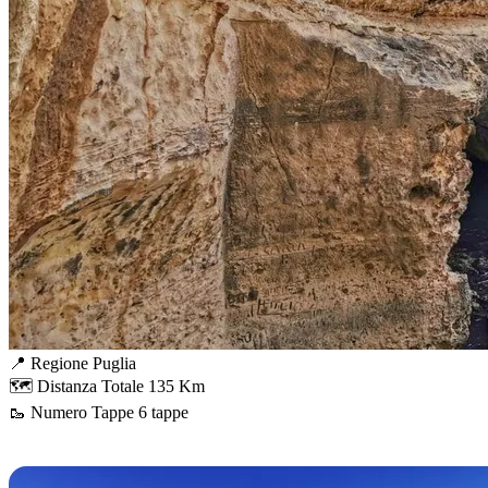
📍 Regione
Puglia
🗺️ Distanza Totale
135 Km
🥾 Numero Tappe
6 tappe