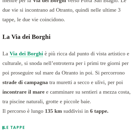
mentre per la
Via dei Borghi
verso Porta San Biagio. Le
due vie si incontrano ad Otranto, quindi nelle ultime 3
tappe, le due vie coincidono.
La Via dei Borghi
La
Via dei Borghi
è più ricca dal punto di vista artistico e
culturale, si snoda nell’entroterra per i primi tre giorni per
poi proseguire sul mare da Otranto in poi. Si percorrono
strade di campagna
tra muretti a secco e ulivi, per poi
incontrare il mare
e camminare su sentieri a mezza costa,
tra piscine naturali, grotte e piccole baie.
Il percorso è lungo
135 km
suddivisi in
6 tappe.
LE TAPPE