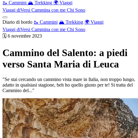
🥾 Cammini
🏔️ Trekking
🌍 Viaggi
Viaggi diVersi
Cammina con me
Chi Sono
Diario di bordo
🥾 Cammini
🏔️ Trekking
🌍 Viaggi
Viaggi diVersi
Cammina con me
Chi Sono
🗓️ 6 novembre 2023
Cammino del Salento: a piedi
verso Santa Maria di Leuca
"Se stai cercando un cammino vista mare in Italia, non troppo lungo,
adatto in qualsiasi stagione, beh ho quello giusto per te! Si tratta del
Cammino del..."