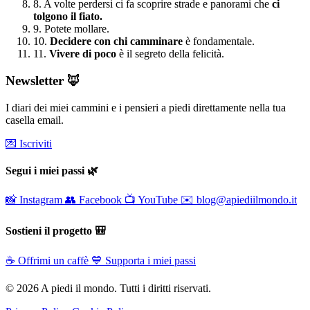
8.
A volte perdersi ci fa scoprire strade e panorami che
ci
tolgono il fiato.
9.
Potete mollare.
10.
Decidere con chi camminare
è fondamentale.
11.
Vivere di poco
è il segreto della felicità.
Newsletter 🦊
I diari dei miei cammini e i pensieri a piedi direttamente nella tua
casella email.
💌 Iscriviti
Segui i miei passi 🌿
📸
Instagram
👥
Facebook
📺
YouTube
✉️
blog@apiediilmondo.it
Sostieni il progetto 🎒
☕
Offrimi un caffè
💙
Supporta i miei passi
© 2026 A piedi il mondo. Tutti i diritti riservati.