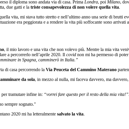
reso il diploma sono andata via di casa. Prima
Londra
, poi
Milano
, do
a, due gatti e la
triste consapevolezza di non volere quella vita
.
uella vita, mi stava tutto stretto e nell’ultimo anno una serie di brutti 
situazione era peggiorata e a rendere la vita più soffocante sono arrivati 
ano
, il mio lavoro e una vita che non volevo più. Mentre la mia vita veniv
are a percorrerlo nell’aprile 2020. Il
covid
non mi ha permesso di poter a
amminare in Spagna, camminerò in Italia.”
rta di casa percorrendo la
Via Peuceta del Cammino Materano
parten
camminare da sola
, in mezzo al nulla, mi faceva davvero, ma davvero
 per tramutare infine in:
“vorrei fare questo per il resto della mia vita!”
 ho sempre sognato."
lontano 2020 mi ha letteralmente
salvato la vita
.