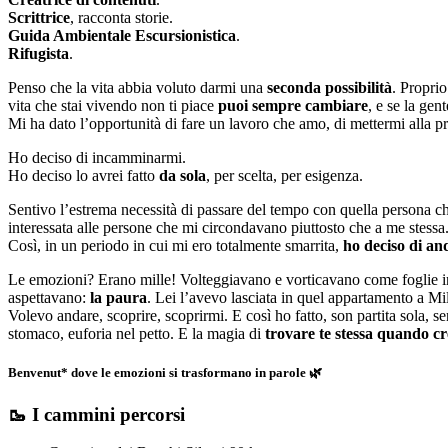
Scrittrice
, racconta storie.
Guida Ambientale Escursionistica
.
Rifugista
.
Penso che la vita abbia voluto darmi una
seconda possibilità
. Propri
vita che stai vivendo non ti piace
puoi sempre cambiare
, e se la gen
Mi ha dato l’opportunità di fare un lavoro che amo, di mettermi alla p
Ho deciso di incamminarmi.
Ho deciso lo avrei fatto
da sola
, per scelta, per esigenza.
Sentivo l’estrema necessità di passare del tempo con quella persona ch
interessata alle persone che mi circondavano piuttosto che a me stessa
Così, in un periodo in cui mi ero totalmente smarrita,
ho deciso di an
Le emozioni? Erano mille! Volteggiavano e vorticavano come foglie in 
aspettavano:
la paura
. Lei l’avevo lasciata in quel appartamento a M
Volevo andare, scoprire, scoprirmi. E così ho fatto, son partita sola,
stomaco, euforia nel petto. E la magia di
trovare te stessa quando cr
Benvenut* dove le emozioni si trasformano in parole 🌿
🥾
I cammini percorsi