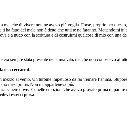
o a me, che di vivere non ne avevo più voglia. Forse, proprio per questo
te ti ha fatto del male non è detto che tutti te ne faranno. Mettendomi 
rova e a nudo con la scrittura e di costruirmi qualcosa di mio con una 
e era sempre stata presente nella mia vita, ma che non conoscevo affatt
.
dare a cercarmi
.
mezzo al vento. Un turbine impetuoso da far tremare l’anima. Stupore, m
ilano mesi prima. Non mi apparteneva più.
 senza sapere dove. E quelle emozioni che avevo provato prima di partire
edevi esserti persa
.