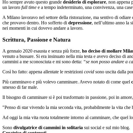
Ho sempre avuto questo grande
desiderio di esplorare
, non appena p
un lavoro
full time
e a tempo indeterminato, una convivenza, una casett
A Milano lavoravo nel settore della ristorazione, ma sentivo di odiare q
che provavo dentro. Ho sofferto di
depressione
, nell’ultimo anno la 
nei momenti in cui dovevo andare a lavoro.
Scrittura, Passione e Natura
A gennaio 2020 esausta e senza più forze,
ho deciso di mollare Mil
venuto a bussare. Si era insinuato nella mia testa e avevo deciso di and
cammini a me sconosciuta e mi sono detta:
“se non posso andare a c
Così ho fatto: appena allentate le restrizioni
covid
sono uscita dalla po
Più camminavo e più volevo camminare. Avevo notato di come quel
smesso di far male.
Il bisogno di camminare si è poi trasformato in passione, poi in amore,
"Penso di star vivendo la mia seconda vita, probabilmente la vita che
Ad oggi la mia vita ruota totalmente intorno al camminare, che quel 
Sono
divulgatrice di cammini in solitaria
sui social e sul mio blog.
Creatrice di contenuti
.