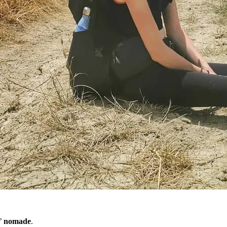
o’
nomade
.